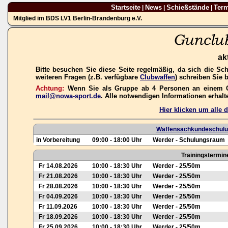
Startseite
News
Schießstände
Ter
|
|
|
Mitglied im BDS LV1 Berlin-Brandenburg e.V.
ak
Bitte besuchen Sie diese Seite regelmäßig, da sich die Sc
weiteren Fragen (z.B. verfügbare
Clubwaffen
) schreiben Sie 
Achtung:
Wenn Sie als Gruppe ab 4 Personen an einem Gas
mail@nowa-sport.de
. Alle notwendigen Informationen erhal
Hier klicken um alle
Waffensachkundeschulun
in Vorbereitung
09:00 - 18:00 Uhr
Werder - Schulungsraum
Trainingstermin
Fr 14.08.2026
10:00 - 18:30 Uhr
Werder - 25/50m
Fr 21.08.2026
10:00 - 18:30 Uhr
Werder - 25/50m
Fr 28.08.2026
10:00 - 18:30 Uhr
Werder - 25/50m
Fr 04.09.2026
10:00 - 18:30 Uhr
Werder - 25/50m
Fr 11.09.2026
10:00 - 18:30 Uhr
Werder - 25/50m
Fr 18.09.2026
10:00 - 18:30 Uhr
Werder - 25/50m
Fr 25.09.2026
10:00 - 18:30 Uhr
Werder - 25/50m