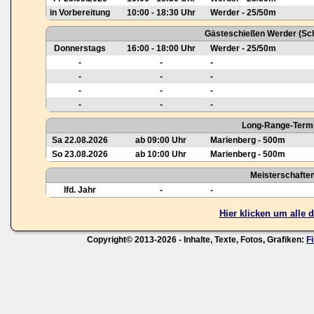
in Vorbereitung
10:00 - 18:30 Uhr
Werder - 25/50m
Gästeschießen Werder (Sch
Donnerstags
16:00 - 18:00 Uhr
Werder - 25/50m
-
-
-
-
-
-
-
-
-
-
-
-
Long-Range-Termi
Sa 22.08.2026
ab 09:00 Uhr
Marienberg - 500m
So 23.08.2026
ab 10:00 Uhr
Marienberg - 500m
Meisterschafte
lfd. Jahr
-
-
Hier klicken um alle
Copyright© 2013-2026 - Inhalte, Texte, Fotos, Grafiken:
F