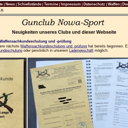
te
News
Schießstände
Termine
Impressum
Datenschutz
Waffen
Do
|
|
|
|
|
|
|
.V.
Neuigkeiten unseres Clubs und dieser Webseite
n Waffensachkundeschulung und -prüfung
sere nächste
Waffensachkundeschulung und -prüfung
hat bereits begonnen. E
undeschulung
oder persönlich in unserem
Ladengeschäft
möglich.