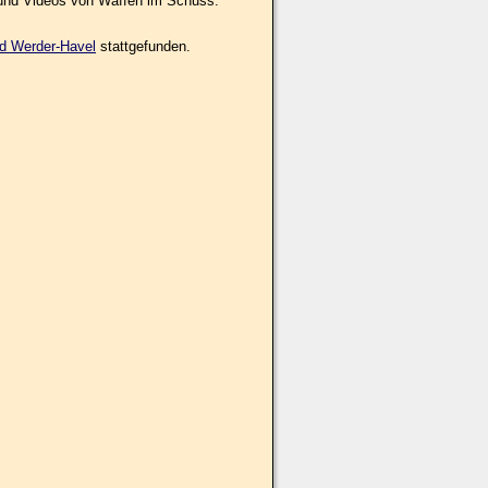
 und Videos von Waffen im Schuss.
d Werder-Havel
stattgefunden.