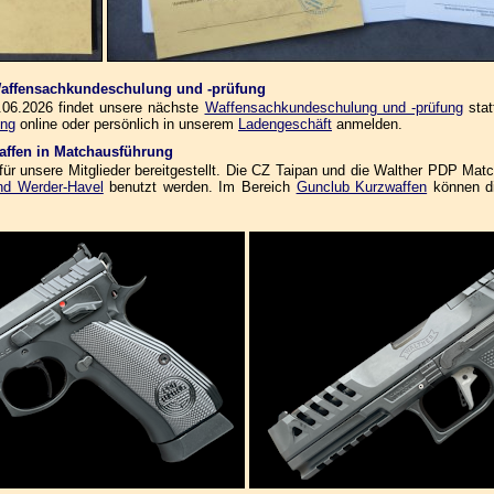
 Waffensachkundeschulung und -prüfung
06.2026 findet unsere nächste
Waffensachkundeschulung und -prüfung
stat
ung
online oder persönlich in unserem
Ladengeschäft
anmelden.
affen in Matchausführung
r unsere Mitglieder bereitgestellt. Die CZ Taipan und die Walther PDP Mat
nd Werder-Havel
benutzt werden. Im Bereich
Gunclub Kurzwaffen
können di