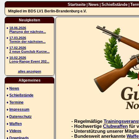
Startseite
News
Schießstände
Ter
|
|
|
Mitglied im BDS LV1 Berlin-Brandenburg e.V.
Neuigkeiten
♦
18.06.2026
Planung der nächste...
♦
17.03.2026
Termin der nächsten...
♦
17.02.2026
2 neue Gunclub Kurzw...
♦
10.02.2026
Long-Range Event 202...
alles anzeigen
Allgemeines
♦
News
♦
Schießstände
♦
Termine
♦
Impressum
♦
Datenschutz
- Regelmäßige
Trainingsverans
♦
Waffen
- Hochwertige
Clubwaffen
für 
♦
Videos
- Unterstützung unserer Mitgli
- Bundesweit anerkannte
Waffe
♦
Downloads